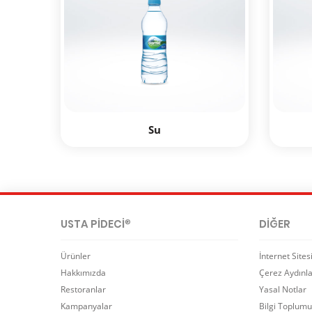
Su
USTA PİDECİ
DİĞER
®
tore
Ürünler
Google Play
İnternet Site
Hakkımızda
Çerez Aydınl
Restoranlar
Yasal Notlar
Hemen Sipariş Ver! tiklagelsin.com
Kampanyalar
Bilgi Toplumu