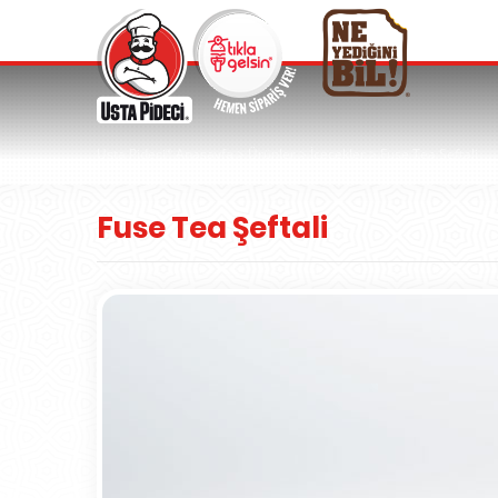
Usta Pideci
Anasayfa
>
Ürünler
>
İçecekler
>
Fuse Tea Şeftali
®
Fuse Tea Şeftali