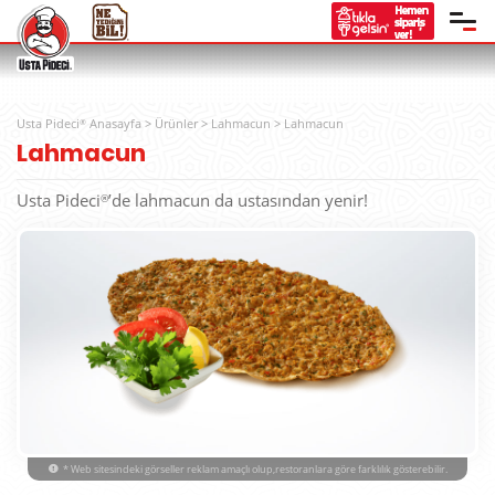
Usta Pideci
Anasayfa
>
Ürünler
>
Lahmacun
>
Lahmacun
®
Lahmacun
Usta Pideci
’de lahmacun da ustasından yenir!
®
* Web sitesindeki görseller reklam amaçlı olup,restoranlara göre farklılık gösterebilir.