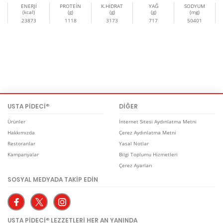
ENERJİ
PROTEİN
K.HİDRAT
YAĞ
SODYUM
(kcal)
(g)
(g)
(g)
(mg)
23873
1118
3173
717
50401
USTA PİDECİ
DİĞER
®
Ürünler
İnternet Sitesi Aydınlatma Metni
Hakkımızda
Çerez Aydınlatma Metni
Restoranlar
Yasal Notlar
Kampanyalar
Bilgi Toplumu Hizmetleri
Çerez Ayarları
SOSYAL MEDYADA TAKİP EDİN
USTA PİDECİ
LEZZETLERİ HER AN YANINDA
®