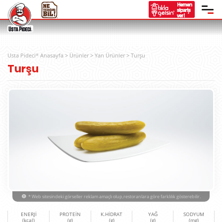
Usta Pideci
Anasayfa
>
Ürünler
>
Yan Ürünler
>
Turşu
®
Turşu
* Web sitesindeki görseller reklam amaçlı olup,restoranlara göre farklılık gösterebilir.
ENERJİ
PROTEİN
K.HİDRAT
YAĞ
SODYUM
(kcal)
(g)
(g)
(g)
(mg)