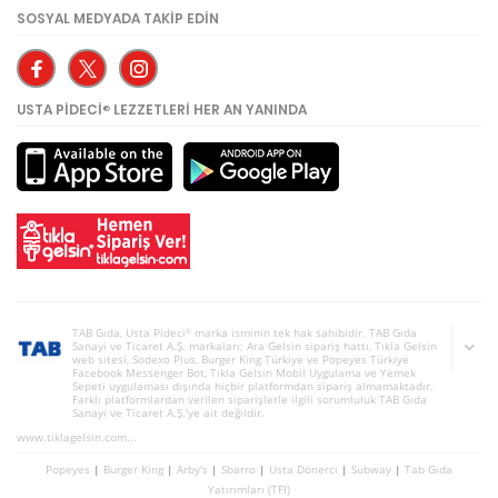
SOSYAL MEDYADA TAKİP EDİN
USTA PİDECİ
LEZZETLERİ HER AN YANINDA
®
TAB Gıda, Usta Pideci
marka isminin tek hak sahibidir.
TAB Gıda
®
Sanayi ve Ticaret A.Ş. markaları; Ara Gelsin sipariş hattı, Tıkla Gelsin
web sitesi, Sodexo Plus, Burger King Türkiye ve Popeyes Türkiye
Facebook Messenger Bot, Tıkla Gelsin Mobil Uygulama ve Yemek
Sepeti uygulaması dışında hiçbir platformdan sipariş almamaktadır.
Farklı platformlardan verilen siparişlerle ilgili sorumluluk TAB Gıda
Sanayi ve Ticaret A.Ş.'ye ait değildir.
www.tiklagelsin.com...
Popeyes
|
Burger King
|
Arby's
|
Sbarro
|
Usta Dönerci
|
Subway
|
Tab Gıda
Yatırımları (TFI)