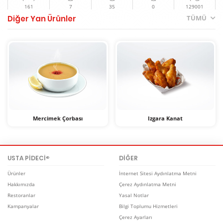
161
7
35
0
129001
Diğer Yan Ürünler
TÜMÜ
Izgara Kanat
Mercimek Çorbası
USTA PİDECİ
DİĞER
®
Ürünler
İnternet Sitesi Aydınlatma Metni
Hakkımızda
Çerez Aydınlatma Metni
Restoranlar
Yasal Notlar
Kampanyalar
Bilgi Toplumu Hizmetleri
Kova Kanat
Çerez Ayarları