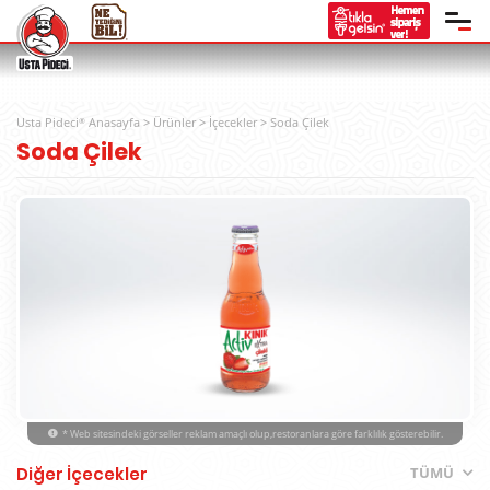
Usta Pideci
Anasayfa
>
Ürünler
>
İçecekler
>
Soda Çilek
®
Soda Çilek
* Web sitesindeki görseller reklam amaçlı olup,restoranlara göre farklılık gösterebilir.
Diğer İçecekler
TÜMÜ