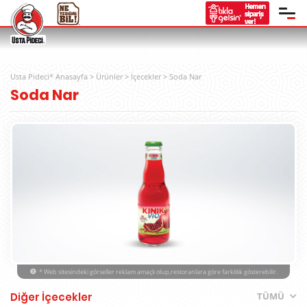
Usta Pideci
Anasayfa
>
Ürünler
>
İçecekler
>
Soda Nar
®
Soda Nar
* Web sitesindeki görseller reklam amaçlı olup,restoranlara göre farklılık gösterebilir.
Diğer İçecekler
TÜMÜ